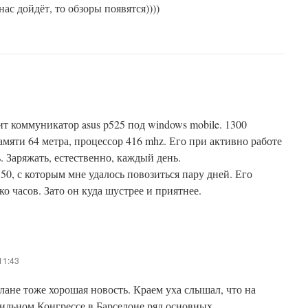
нас дойдёт, то обзоры появятся))))
т коммуникатор asus p525 под windows mobile. 1300
амяти 64 метра, процессор 416 mhz. Его при активно работе
ь. Заряжать, естественно, каждый день.
50, с которым мне удалось повозиться пару дней. Его
ко часов. Зато он куда шустрее и приятнее.
11:43
плане тоже хорошая новость. Краем уха слышал, что на
льном Конгрессе в Барселоне ряд основных