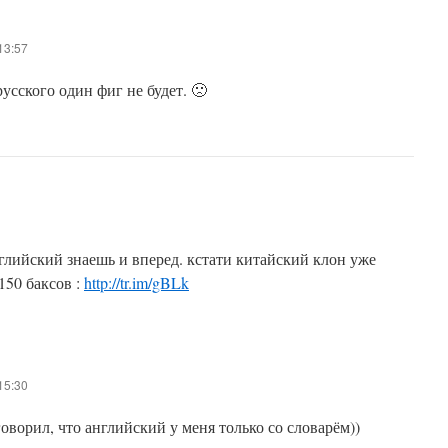
13:57
усского один фиг не будет. 🙁
нглийский знаешь и вперед. кстати китайский клон уже
150 баксов :
http://tr.im/gBLk
15:30
говорил, что английский у меня только со словарём))