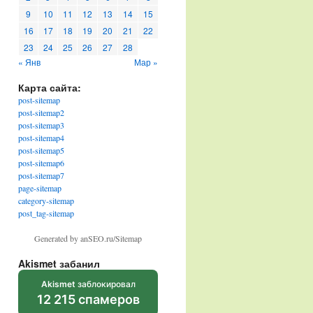
9
10
11
12
13
14
15
16
17
18
19
20
21
22
23
24
25
26
27
28
« Янв
Мар »
Карта сайта:
post-sitemap
post-sitemap2
post-sitemap3
post-sitemap4
post-sitemap5
post-sitemap6
post-sitemap7
page-sitemap
category-sitemap
post_tag-sitemap
Generated by anSEO.ru/Sitemap
Akismet забанил
Akismet
заблокировал
12 215 спамеров