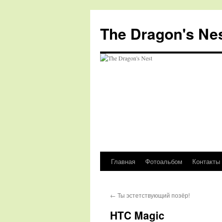
The Dragon's Ne
Главная
Фотоальбом
Контакты
Перейти
к
←
Ты эстетствующий позёр!
содержимому
HTC Magic