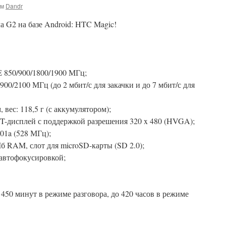
ом
Dandr
а G2 на базе Android: HTC Magic!
850/900/1800/1900 МГц;
2100 МГц (до 2 мбит/с для закачки и до 7 мбит/с для
, вес: 118,5 г (с аккумулятором);
-дисплей с поддержкой разрешения 320 x 480 (HVGA);
1a (528 МГц);
б RAM, слот для microSD-карты (SD 2.0);
 автофокусировкой;
 450 минут в режиме разговора, до 420 часов в режиме