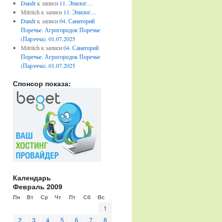
Dandr
к записи
11. Эпилог…
Mitritch
к записи
11. Эпилог…
Dandr
к записи
04. Санаторий
Поречье. Агрогородок Поречье
(Парэчча). 01.07.2025
Mitritch
к записи
04. Санаторий
Поречье. Агрогородок Поречье
(Парэчча). 01.07.2025
Спонсор показа:
Календарь
Февраль 2009
Пн
Вт
Ср
Чт
Пт
Сб
Вс
1
2
3
4
5
6
7
8