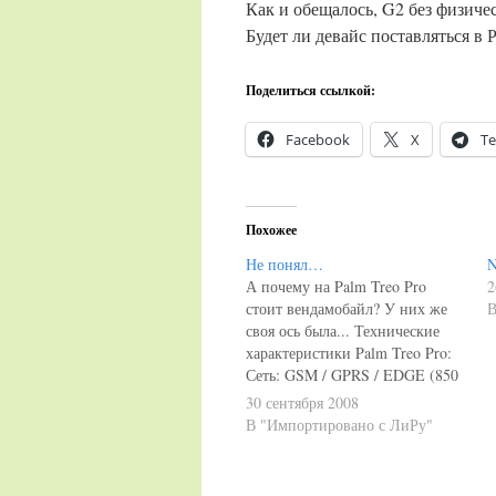
Как и обещалось, G2 без физиче
Будет ли девайс поставляться в 
Поделиться ссылкой:
Facebook
X
Te
Похожее
Не понял…
N
А почему на Palm Treo Pro
2
стоит вендамобайл? У них же
В
своя ось была... Технические
характеристики Palm Treo Pro:
Сеть: GSM / GPRS / EDGE (850
/ 900 / 1800 / 1900 МГц),
30 сентября 2008
WCDMA / HSDPA (850 / 1900 /
В "Импортировано с ЛиРу"
2100 МГц) Операционная
система: Windows Mobile 6.1
Professional Дисплей: