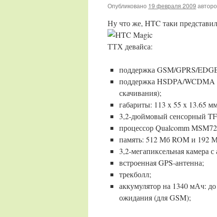
Опубликовано
19 февраля 2009
автор
Ну что же, HTC таки представил
ТТХ девайса:
поддержка GSM/GPRS/EDGE 
поддержка HSDPA/WCDMA 900/
скачивания);
габариты: 113 x 55 x 13.65 мм
3,2-дюймовый сенсорный TFT
процессор Qualcomm MSM720
память: 512 Мб ROM и 192 М
3,2-мегапиксельная камера с
встроенная GPS-антенна;
трекболл;
аккумулятор на 1340 мАч: до
ожидания (для GSM);