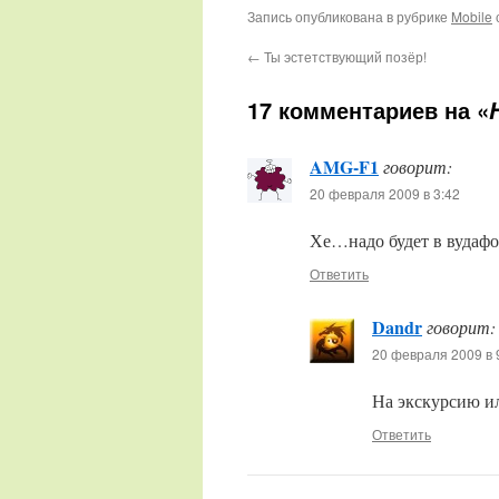
сенсорный,…
Запись опубликована в рубрике
Mobile
←
Ты эстетствующий позёр!
17 комментариев на «
AMG-F1
говорит:
20 февраля 2009 в 3:42
Хе…надо будет в вудаф
Ответить
Dandr
говорит:
20 февраля 2009 в 
На экскурсию ил
Ответить