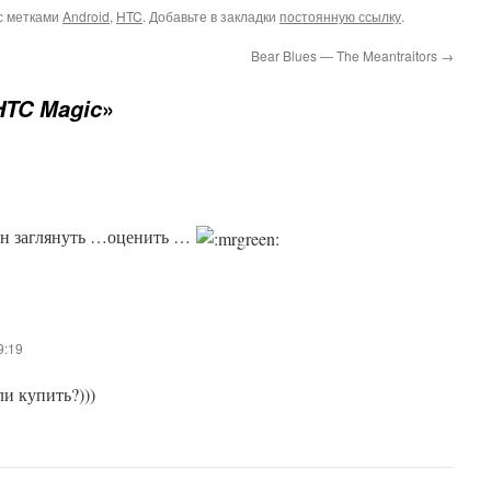
с метками
Android
,
HTC
. Добавьте в закладки
постоянную ссылку
.
Bear Blues — The Meantraitors
→
»
HTC Magic
он заглянуть …оценить …
9:19
и купить?)))