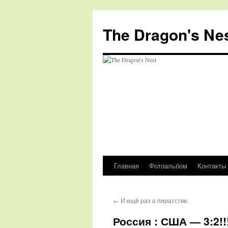
The Dragon's Ne
Главная
Фотоальбом
Контакты
Перейти
к
←
И ещё раз о пиратстве.
содержимому
Россия : США — 3:2!!