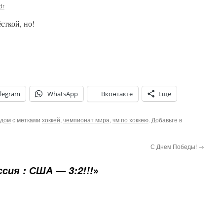
dr
сткой, но!
legram
WhatsApp
Вконтакте
Ещё
одом
с метками
хоккей
,
чемпионат мира
,
чм по хоккею
. Добавьте в
С Днем Победы!
→
»
ссия : США — 3:2!!!