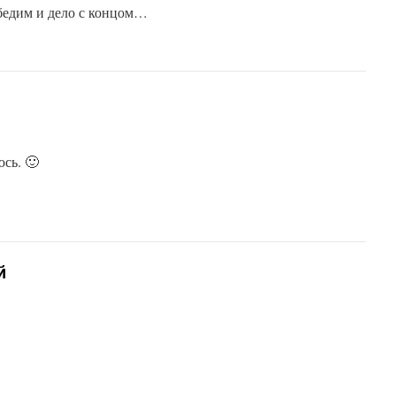
обедим и дело с концом…
юсь. 🙂
й