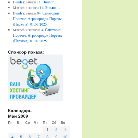
Dandr
к записи
11. Эпилог…
Mitritch
к записи
11. Эпилог…
Dandr
к записи
04. Санаторий
Поречье. Агрогородок Поречье
(Парэчча). 01.07.2025
Mitritch
к записи
04. Санаторий
Поречье. Агрогородок Поречье
(Парэчча). 01.07.2025
Спонсор показа:
Календарь
Май 2009
Пн
Вт
Ср
Чт
Пт
Сб
Вс
1
2
3
4
5
6
7
8
9
10