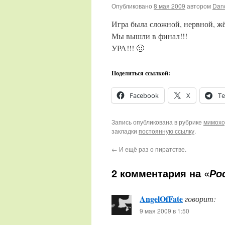
Опубликовано
8 мая 2009
автором
Dan
Игра была сложной, нервной, жё
Мы вышли в финал!!!
УРА!!! 🙂
Поделиться ссылкой:
Facebook
X
Te
Запись опубликована в рубрике
мимох
закладки
постоянную ссылку
.
←
И ещё раз о пиратстве.
2 комментария на «
Ро
AngelOfFate
говорит:
9 мая 2009 в 1:50