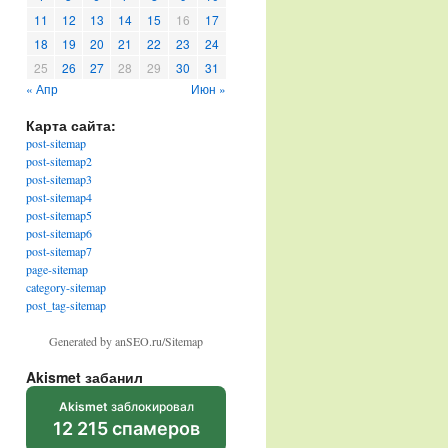
11
12
13
14
15
16
17
18
19
20
21
22
23
24
25
26
27
28
29
30
31
« Апр
Июн »
Карта сайта:
post-sitemap
post-sitemap2
post-sitemap3
post-sitemap4
post-sitemap5
post-sitemap6
post-sitemap7
page-sitemap
category-sitemap
post_tag-sitemap
Generated by anSEO.ru/Sitemap
Akismet забанил
Akismet
заблокировал
12 215 спамеров