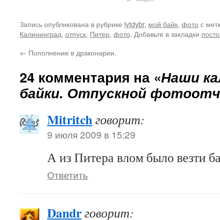
Snapper'у: - Ну что, ты
собираешься? - Что? Уже? А
Запись опубликована в рубрике
lytdybr
,
мой байк
,
фото
с мет
сколько времени???
Калининград
,
отпуск
,
Питер
,
фото
. Добавьте в закладки
посто
Аааааааааа!!! Я проспал!!! -
Гыгыгы!…
←
Пополнение в драконарии.
24 комментария на «
Наши ка
байки. Отпускной фотоотчё
Mitritch
говорит:
9 июля 2009 в 15:29
А из Питера влом было везти б
Ответить
Dandr
говорит: