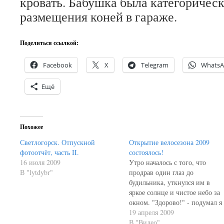
кровать. Бабушка была категоричес
размещения коней в гараже.
Поделиться ссылкой:
Facebook
X
Telegram
Whats
Ещё
Похожее
Светлогорск. Отпускной
Открытие велосезона 2009
фотоотчёт, часть II.
состоялось!
16 июля 2009
Утро началось с того, что
В "lytdybr"
продрав один глаз до
будильника, уткнулся им в
яркое солнце и чистое небо за
окном. "Здорово!" - подумал я
и уснул обратно. Поднявшись, 
19 апреля 2009
затем и проснувшись, позвони
В "Видео"