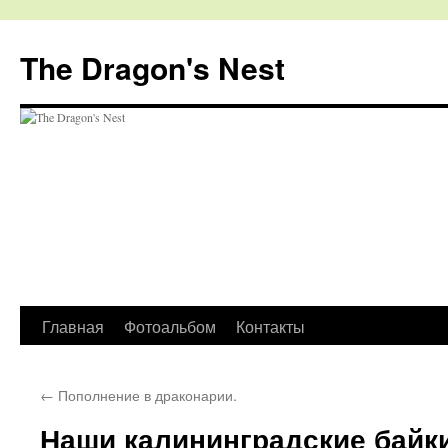
The Dragon's Nest
Перейти
Главная
Фотоальбом
Контакты
к
←
Пополнение в драконарии.
содержимому
Наши калининградские байки