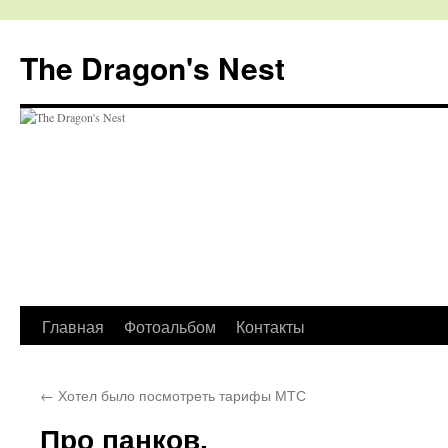
The Dragon's Nest
Перейти
Главная
Фотоальбом
Контакты
к
←
Хотел было посмотреть тарифы МТС
содержимому
Про панков.