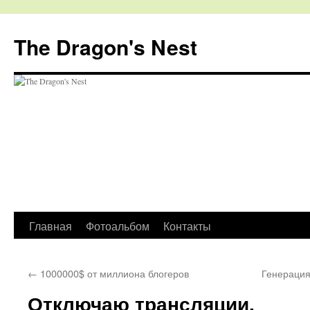
The Dragon's Nest
Перейти
Главная
Фотоальбом
Контакты
к
←
1000000$ от миллиона блогеров
Генерация
содержимому
Отключаю трансляции.