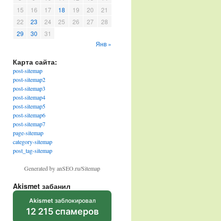
15
16
17
18
19
20
21
22
23
24
25
26
27
28
29
30
31
Янв »
Карта сайта:
post-sitemap
post-sitemap2
post-sitemap3
post-sitemap4
post-sitemap5
post-sitemap6
post-sitemap7
page-sitemap
category-sitemap
post_tag-sitemap
Generated by anSEO.ru/Sitemap
Akismet забанил
Akismet
заблокировал
12 215 спамеров