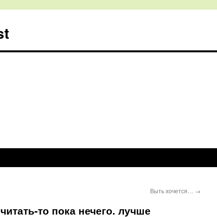
st
Выть хочется…
→
 читать-то пока нечего. лучше