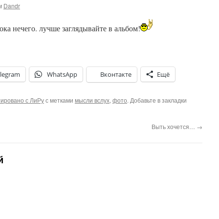
м
Dandr
пока нечего. лучше заглядывайте в альбом!
legram
WhatsApp
Вконтакте
Ещё
ировано с ЛиРу
с метками
мысли вслух
,
фото
. Добавьте в закладки
Выть хочется…
→
й