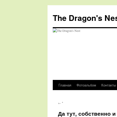
The Dragon's Ne
Главная
Фотоальбом
Контакты
Перейти
к
←
*
содержимому
Да тут, собственно и