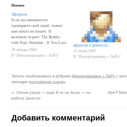
Похожее
Афоризм
Если вы ежеминутно
проверяете свой email, значит
вам никто не пишет. В
колонках играет: The Beatles
with Tony Sheridan - If You Love
афоризм и ревность…
Me Baby LI 3.9.25
20 января 2004
16 июля 2005
В "Импортировано с ЛиРу"
В "Импортировано с ЛиРу"
Запись опубликована в рубрике
Импортировано с ЛиРу
с мет
закладки
постоянную ссылку
.
←
Сёння утром — ещё 9-ти не было — по
Уря!!! Ме
работе занесло
Добавить комментарий