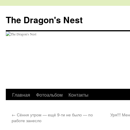
The Dragon's Nest
Перейти
Главная
Фотоальбом
Контакты
к
←
Сёння утром — ещё 9-ти не было — по
Уря!!! Ме
содержимому
работе занесло