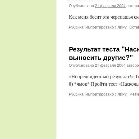
Опубликовано
21 февраля 2004
автор
Как меня бесит эта черепашья ск
Рубрика:
Импортировано с ЛиРу
|
Оста
Результат теста "Нас
выносить другие?"
Опубликовано
21 февраля 2004
автор
«Непредвиденный результат!» Т
8) *чмок* Пройти тест «Насколь
Рубрика:
Импортировано с ЛиРу
|
Метк