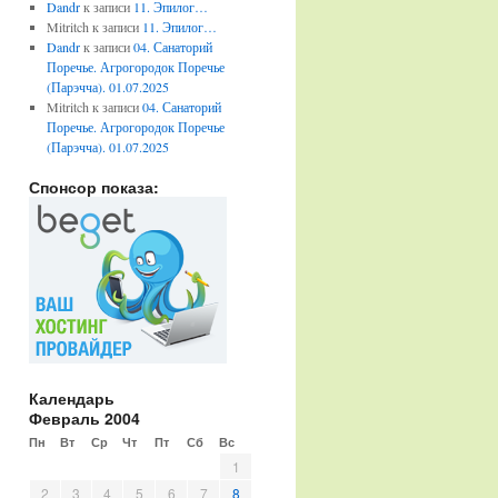
Dandr
к записи
11. Эпилог…
Mitritch
к записи
11. Эпилог…
Dandr
к записи
04. Санаторий
Поречье. Агрогородок Поречье
(Парэчча). 01.07.2025
Mitritch
к записи
04. Санаторий
Поречье. Агрогородок Поречье
(Парэчча). 01.07.2025
Спонсор показа:
Календарь
Февраль 2004
Пн
Вт
Ср
Чт
Пт
Сб
Вс
1
2
3
4
5
6
7
8