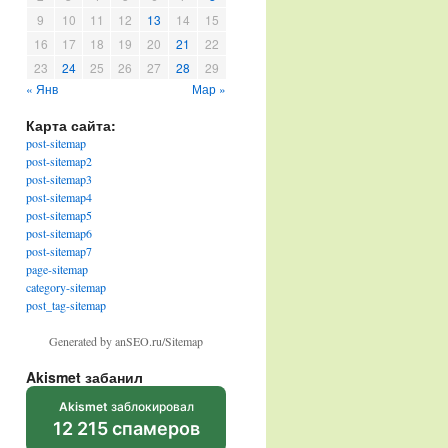
9
10
11
12
13
14
15
16
17
18
19
20
21
22
23
24
25
26
27
28
29
« Янв
Мар »
Карта сайта:
post-sitemap
post-sitemap2
post-sitemap3
post-sitemap4
post-sitemap5
post-sitemap6
post-sitemap7
page-sitemap
category-sitemap
post_tag-sitemap
Generated by anSEO.ru/Sitemap
Akismet забанил
Akismet
заблокировал
12 215 спамеров