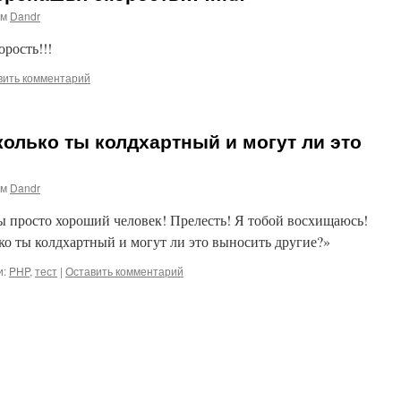
ом
Dandr
орость!!!
вить комментарий
колько ты колдхартный и могут ли это
ом
Dandr
ы просто хороший человек! Прелесть! Я тобой восхищаюсь!
ко ты колдхартный и могут ли это выносить другие?»
и:
PHP
,
тест
|
Оставить комментарий