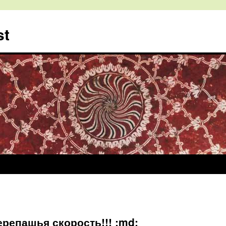
st
ерепашья скорость!!! :md: