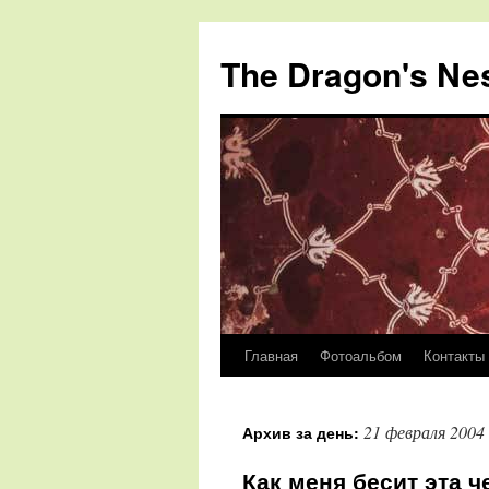
The Dragon's Ne
Главная
Фотоальбом
Контакты
Перейти
к
21 февраля 2004
Архив за день:
содержимому
Как меня бесит эта ч