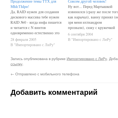
Продолжение темы ТТХ для
Совсем другой человек!
МЫсТЫри!
Ну вот... Перед Мартышкой
Да, RAID нужен для создания
извинился (сразу же после тог
дискового массива тебе нужен
как нарычал), ванну принял (н
RAID №0 - когда инфа пишется
зря меня ихтиандром
и читается с N винтов
прозвали), сижу с кружечкой
одновременно естественно это
глинтвейна - совсем другой
6 сентября 2004
чуток (для 2-х в 1.5 раза)
человек стал за какие-то два с
28 февраля 2005
В "Импортировано с ЛиРу"
быстрее ..... Проблема 1 гига и
половиной часа! :) "Я раньше
В "Импортировано с ЛиРу"
Виндов в том что Винды не
почему такой злой был?
устанавливаются, или же как
Потому, что у меня лесапеда н
Запись опубликована в рубрике
Импортировано с ЛиРу
. Доба
замечали (не я лично) если…
было!" :) PS А…
ссылку
.
←
Отправлено с мобильного телефона
Добавить комментарий