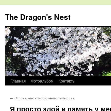
The Dragon's Nest
Перейти
Главная
Фотоальбом
Контакты
к
←
Отправлено с мобильного телефона
содержимому
Я просто злой и память у м