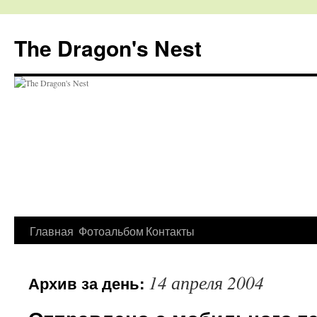
The Dragon's Nest
Перейти
Главная
Фотоальбом
Контакты
к
14 апреля 2004
Архив за день:
содержимому