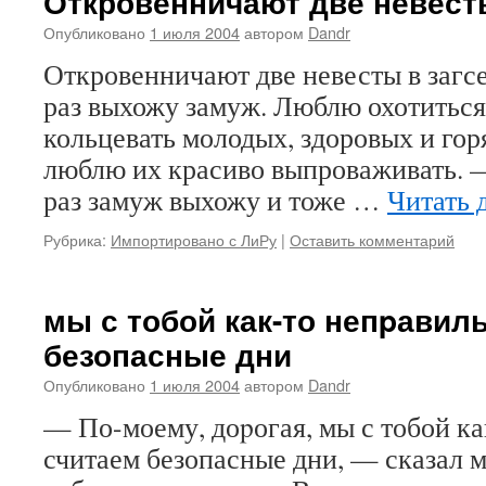
Откровенничают две невесты
Опубликовано
1 июля 2004
автором
Dandr
Откровенничают две невесты в загс
раз выхожу замуж. Люблю охотиться
кольцевать молодых, здоровых и гор
люблю их красиво выпроваживать. —
раз замуж выхожу и тоже …
Читать 
Рубрика:
Импортировано с ЛиРу
|
Оставить комментарий
мы с тобой как-то непpавил
безопасные дни
Опубликовано
1 июля 2004
автором
Dandr
— По-моему, доpогая, мы с тобой к
считаем безопасные дни, — сказал м