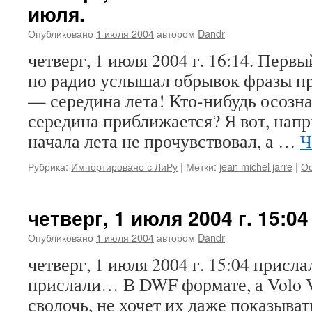
июля.
Опубликовано
1 июля 2004
автором
Dandr
четверг, 1 июля 2004 г. 16:14. Перв
по радио услышал обрывок фразы про
— середина лета! Кто-нибудь осозна
середина приближается? Я вот, нап
начала лета не прочувствовал, а …
Ч
Рубрика:
Импортировано с ЛиРу
|
Метки:
jean michel jarre
|
Ос
четверг, 1 июля 2004 г. 15:
Опубликовано
1 июля 2004
автором
Dandr
четверг, 1 июля 2004 г. 15:04 присл
прислали… В DWF формате, а Volo V
сволочь, не хочет их даже показыва