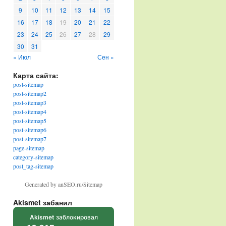
9
10
11
12
13
14
15
16
17
18
19
20
21
22
23
24
25
26
27
28
29
30
31
« Июл
Сен »
Карта сайта:
post-sitemap
post-sitemap2
post-sitemap3
post-sitemap4
post-sitemap5
post-sitemap6
post-sitemap7
page-sitemap
category-sitemap
post_tag-sitemap
Generated by anSEO.ru/Sitemap
Akismet забанил
Akismet
заблокировал