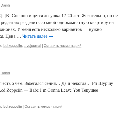
Dandr
]: [B] Спешно ищется девушка 17-20 лет. Желательно, но не
Предлагаю разделить со мной однокомнатную квартиру на
районах. У меня есть несколько вариантов — нужно
ься. Цена …
Читать далее
→
и:
led zeppelin
,
Livejournal
|
Оставить комментарий
Dandr
отя есть о чём. Забегался сёння… Да и некогда… PS Шуршу
Led Zeppelin — Babe I’m Gonna Leave You Текущее
и:
led zeppelin
|
Оставить комментарий