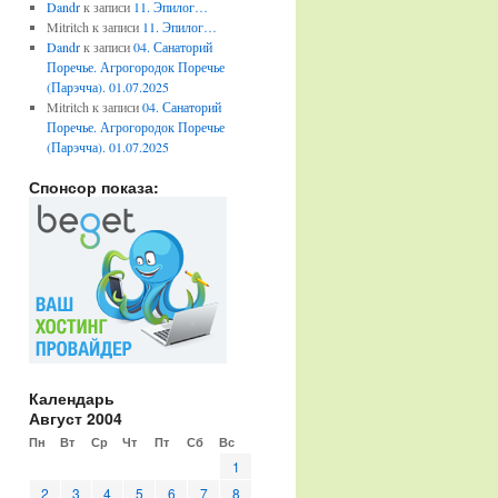
Dandr
к записи
11. Эпилог…
Mitritch
к записи
11. Эпилог…
Dandr
к записи
04. Санаторий
Поречье. Агрогородок Поречье
(Парэчча). 01.07.2025
Mitritch
к записи
04. Санаторий
Поречье. Агрогородок Поречье
(Парэчча). 01.07.2025
Спонсор показа:
Календарь
Август 2004
Пн
Вт
Ср
Чт
Пт
Сб
Вс
1
2
3
4
5
6
7
8