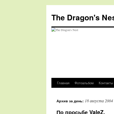
The Dragon's Ne
Главная
Фотоальбом
Контакты
Перейти
к
18 августа 2004
Архив за день:
содержимому
По просьбе ValeZ.