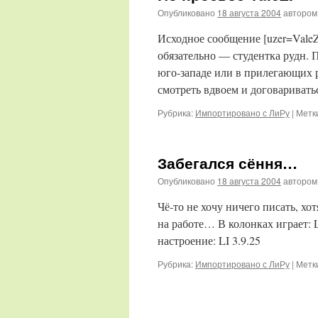
Опубликовано
18 августа 2004
автором
Исходное сообщение [uzer=ValeZ
обязательно — студентка рудн. 
юго-западе или в прилегающих 
смотреть вдвоем и договариват
Рубрика:
Импортировано с ЛиРу
|
Метк
Забегался сёння…
Опубликовано
18 августа 2004
автором
Чё-то не хочу ничего писать, х
на работе… В колонках играет: 
настроение: LI 3.9.25
Рубрика:
Импортировано с ЛиРу
|
Метк