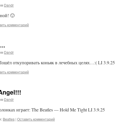
ом
Dandr
ной! 🙂
вить комментарий
ь…
ом
Dandr
шёл откупоривать коньяк в лечебных целях…:( LI 3.9.25
вить комментарий
ngel!!!
ом
Dandr
лонках играет: The Beatles — Hold Me Tight LI 3.9.25
и:
Beatles
|
Оставить комментарий