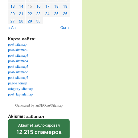
13
14
15
16
17
18
19
20
21
22
23
24
25
26
27
28
29
30
« Авг
Окт »
Карта сайта:
post-sitemap
post-sitemap2
post-sitemap3
post-sitemap4
post-sitemap5
post-sitemap6
post-sitemap7
page-sitemap
category-sitemap
post_tag-sitemap
Generated by anSEO.ru/Sitemap
Akismet забанил
Akismet
заблокировал
12 215 спамеров