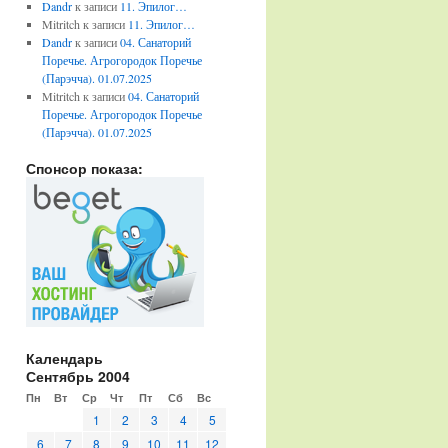
Dandr
к записи
11. Эпилог…
Mitritch
к записи
11. Эпилог…
Dandr
к записи
04. Санаторий
Поречье. Агрогородок Поречье
(Парэчча). 01.07.2025
Mitritch
к записи
04. Санаторий
Поречье. Агрогородок Поречье
(Парэчча). 01.07.2025
Спонсор показа:
Календарь
Сентябрь 2004
Пн
Вт
Ср
Чт
Пт
Сб
Вс
1
2
3
4
5
6
7
8
9
10
11
12