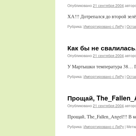
Опубликовано
21 сентября 2004
автор
ХА!!! Дотрепался до второй зелё
Рубрика:
Импортировано с ЛиРу
|
Оста
Как бы не свалилас
Опубликовано
21 сентября 2004
автор
У Мартышки температура 38… По
Рубрика:
Импортировано с ЛиРу
|
Оста
Прощай, The_Fallen_A
Опубликовано
21 сентября 2004
автор
Прощай, The_Fallen_Angel!!! В ко
Рубрика:
Импортировано с ЛиРу
|
Метк