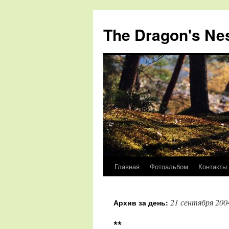
The Dragon's Ne
Главная
Фотоальбом
Контакты
Перейти
к
21 сентября 200
Архив за день:
содержимому
**