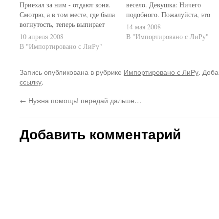
Приехал за ним - отдают коня.
весело. Девушка: Ничего
Смотрю, а в том месте, где была
подобного. Пожалуйста, это
вогнутость, теперь выпирает
слишком страшно! Парень:
14 мая 2008
слегонца. Ну, крутанул колесо -
Тогда скажи мне, что ты меня
10 апреля 2008
В "Импортировано с ЛиРу"
вибрейк чирикает. Поскольку
любишь. Девушка: Хорошо, Я
В "Импортировано с ЛиРу"
ключей нет, то прошу чуть
люблю тебя. Тормози! Парень:
ослабить тормоз, что б колодки
Теперь обними меня ОЧЕНЬ
Запись опубликована в рубрике
Импортировано с ЛиРу
. Доба
не загубить. Мастер посмотрел
сильно. *Девушка обнимает
ссылку
.
на всё это…
его* Парень: Можешь снять м
шлем и…
←
Нужна помощь! передай дальше…
Добавить комментарий