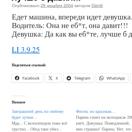
Опубликовано
29 декабря 2004
автором
Dandr
Едет машина, впереди идет девушка
Водитель: Она не еб*т, она давит!!!
Девушка: Да как вы еб*те, лучше б д
LI 3.9.25
Поделиться ссылкой:
Facebook
X
Telegram
WhatsApp
Похожее
Завтрашний день по-любому
Фигня, но красивая…
будет лучше…
Парень гонит на мотоцикле 20
Мда... С велосипедом тоже всё
км/ч. Девушка: Помедленней,
грустно... Обод таки убил...
мне страшно! Парень: Нет, это