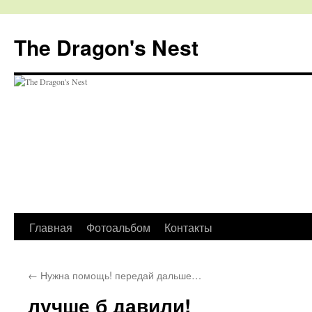
The Dragon's Nest
Перейти
Главная
Фотоальбом
Контакты
к
←
Нужна помощь! передай дальше…
содержимому
лучше б давили!