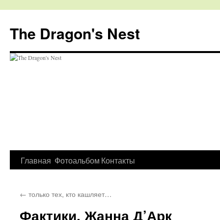
The Dragon's Nest
Перейти
Главная
Фотоальбом
Контакты
к
←
только тех, кто кашляет…
содержимому
Фактики. Жанна Д’Арк