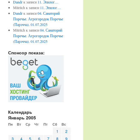
Dandr
к записи
11. Эпилог…
Mitritch
к записи
11. Эпилог…
Dandr
к записи
04. Санаторий
Поречье. Агрогородок Поречье
(Парэчча). 01.07.2025
Mitritch
к записи
04. Санаторий
Поречье. Агрогородок Поречье
(Парэчча). 01.07.2025
Спонсор показа:
Календарь
Январь 2005
Пн
Вт
Ср
Чт
Пт
Сб
Вс
1
2
3
4
5
6
7
8
9