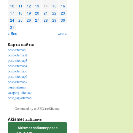
10
11
12
13
14
15
16
17
18
19
20
21
22
23
24
25
26
27
28
29
30
31
« Дек
Фев »
Карта сайта:
post-sitemap
post-sitemap2
post-sitemap3
post-sitemap4
post-sitemap5
post-sitemap6
post-sitemap7
page-sitemap
category-sitemap
post_tag-sitemap
Generated by anSEO.ru/Sitemap
Akismet забанил
Akismet
заблокировал