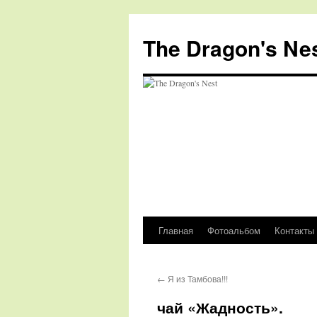
The Dragon's Ne
Главная
Фотоальбом
Контакты
Перейти
к
←
Я из Тамбова!!!
содержимому
чай «Жадность».