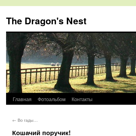
The Dragon's Nest
Перейти
Главная
Фотоальбом
Контакты
к
←
Во гады…
содержимому
Кошачий поручик!