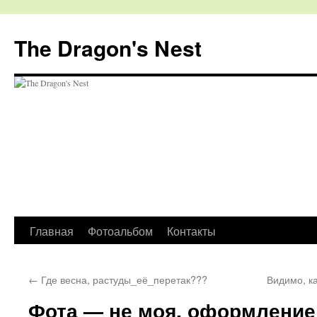
The Dragon's Nest
Перейти
Главная
Фотоальбом
Контакты
к
←
Где весна, растуды_её_перетак???
Видимо, к
содержимому
Фота — не моя, оформление