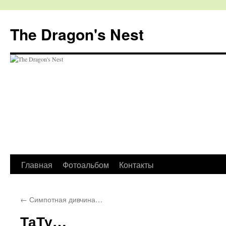
The Dragon's Nest
Перейти
Главная
Фотоальбом
Контакты
к
←
Симпотная дивчина…
содержимому
ТаТу…