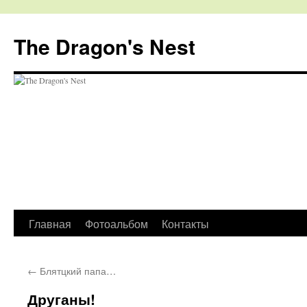
The Dragon's Nest
Перейти
Главная
Фотоальбом
Контакты
к
←
Блятцкий папа…
содержимому
Друганы!