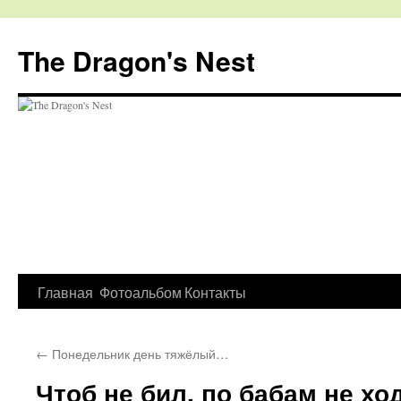
The Dragon's Nest
Перейти
Главная
Фотоальбом
Контакты
к
←
Понедельник день тяжёлый…
содержимому
Чтоб не бил, по бабам не х