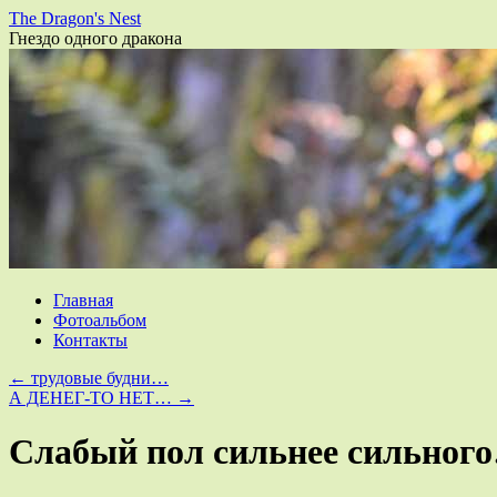
The Dragon's Nest
Гнездо одного дракона
Перейти
Главная
к
Фотоальбом
содержимому
Контакты
←
трудовые будни…
А ДЕНЕГ-ТО НЕТ…
→
Слабый пол сильнее сильног