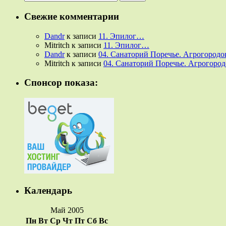
Свежие комментарии
Dandr
к записи
11. Эпилог…
Mitritch
к записи
11. Эпилог…
Dandr
к записи
04. Санаторий Поречье. Агрогородок
Mitritch
к записи
04. Санаторий Поречье. Агрогородо
Спонсор показа:
Календарь
Май 2005
Пн
Вт
Ср
Чт
Пт
Сб
Вс