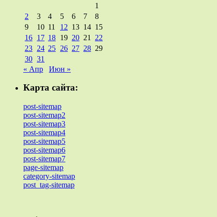
1
2
3
4
5
6
7
8
9
10
11
12
13
14
15
16
17
18
19
20
21
22
23
24
25
26
27
28
29
30
31
« Апр
Июн »
Карта сайта:
post-sitemap
post-sitemap2
post-sitemap3
post-sitemap4
post-sitemap5
post-sitemap6
post-sitemap7
page-sitemap
category-sitemap
post_tag-sitemap