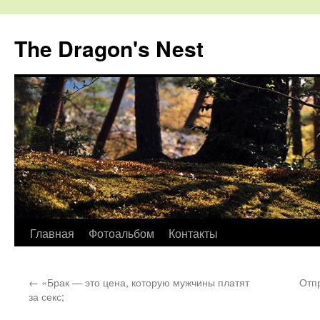
The Dragon's Nest
Перейти
Главная
Фотоальбом
Контакты
к
←
«Брак — это цена, которую мужчины платят
Отп
содержимому
за секс;