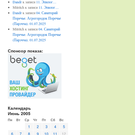
Dandr
к записи
11. Эпилог…
Mitritch
к записи
11. Эпилог…
Dandr
к записи
04. Санаторий
Поречье. Агрогородок Поречье
(Парэчча). 01.07.2025
Mitritch
к записи
04. Санаторий
Поречье. Агрогородок Поречье
(Парэчча). 01.07.2025
Спонсор показа:
Календарь
Июнь 2005
Пн
Вт
Ср
Чт
Пт
Сб
Вс
1
2
3
4
5
6
7
8
9
10
11
12