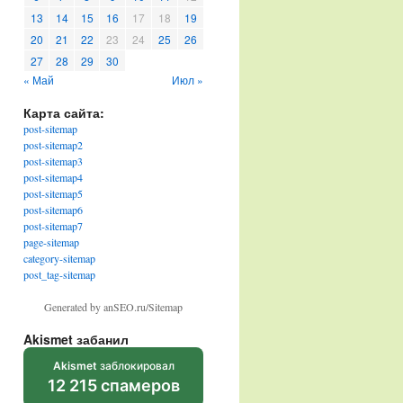
13
14
15
16
17
18
19
20
21
22
23
24
25
26
27
28
29
30
« Май
Июл »
Карта сайта:
post-sitemap
post-sitemap2
post-sitemap3
post-sitemap4
post-sitemap5
post-sitemap6
post-sitemap7
page-sitemap
category-sitemap
post_tag-sitemap
Generated by anSEO.ru/Sitemap
Akismet забанил
Akismet
заблокировал
12 215 спамеров