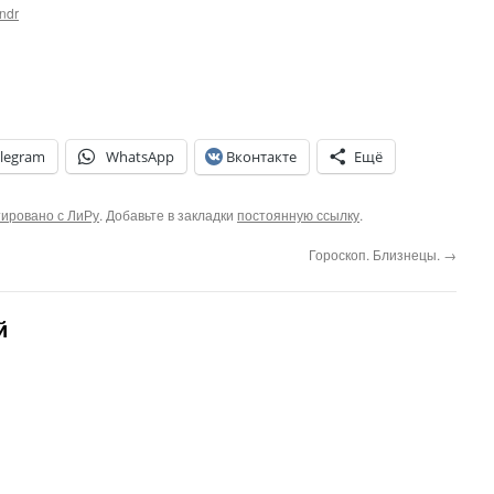
ndr
legram
WhatsApp
Вконтакте
Ещё
ировано с ЛиРу
. Добавьте в закладки
постоянную ссылку
.
Гороскоп. Близнецы.
→
й