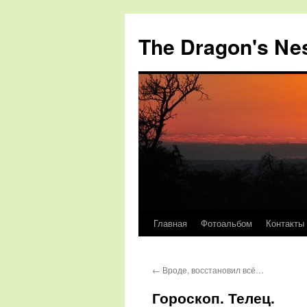
The Dragon's Ne
Главная
Фотоальбом
Контакты
Перейти
к
←
Вроде, восстановил всё…
содержимому
Гороскоп. Телец.