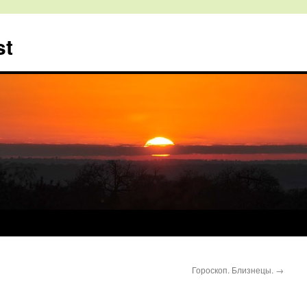
st
Гороскоп. Близнецы.
→