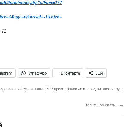
/club/thumbnails.php?album=227
shelter=3&age=0&bread=-1&nick=
k 12
legram
WhatsApp
Вконтакте
Ещё
ировано с ЛиРу
с метками
PHP
,
приют
. Добавьте в закладки
постоянную
Только нам опять…
→
й