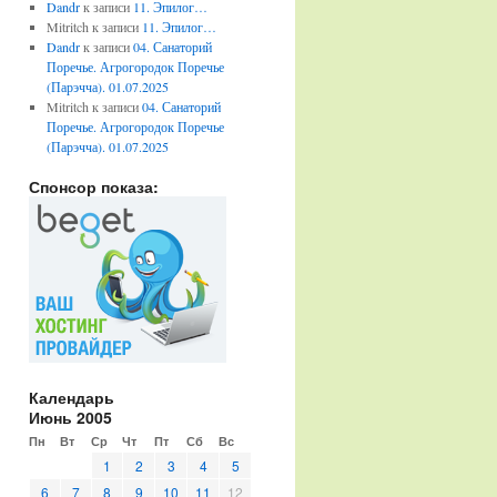
Dandr
к записи
11. Эпилог…
Mitritch
к записи
11. Эпилог…
Dandr
к записи
04. Санаторий
Поречье. Агрогородок Поречье
(Парэчча). 01.07.2025
Mitritch
к записи
04. Санаторий
Поречье. Агрогородок Поречье
(Парэчча). 01.07.2025
Спонсор показа:
Календарь
Июнь 2005
Пн
Вт
Ср
Чт
Пт
Сб
Вс
1
2
3
4
5
6
7
8
9
10
11
12