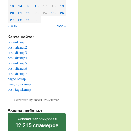
13
14
15
16
17
18
19
20
21
22
23
24
25
26
27
28
29
30
« Май
Июл »
Карта сайта:
post-sitemap
post-sitemap2
post-sitemap3
post-sitemap4
post-sitemap5
post-sitemap6
post-sitemap7
page-sitemap
category-sitemap
post_tag-sitemap
Generated by anSEO.ru/Sitemap
Akismet забанил
Akismet
заблокировал
12 215 спамеров