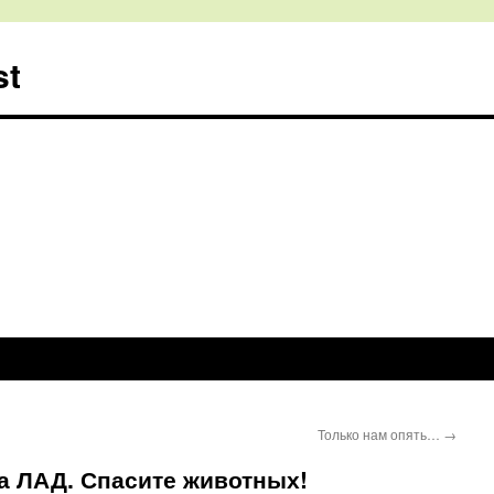
st
Только нам опять…
→
а ЛАД. Спасите животных!