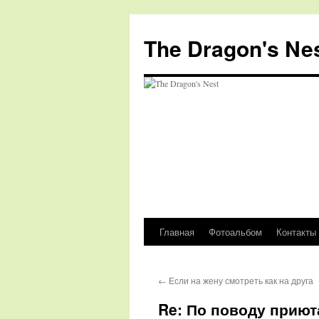
The Dragon's Ne
Главная
Фотоальбом
Контакты
Перейти
к
←
Если на жену смотреть как на друга
содержимому
Re: По поводу приют