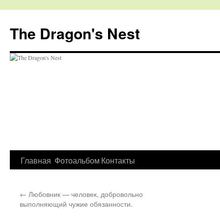
The Dragon's Nest
Перейти
Главная
Фотоальбом
Контакты
к
←
Любовник — человек, добровольно
содержимому
выполняющий чужие обязанности.