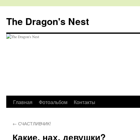
The Dragon's Nest
Перейти
Главная
Фотоальбом
Контакты
к
←
СЧАСТЛИВЧИК!
содержимому
Какие, нах, девушки?