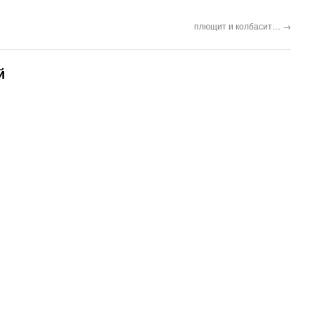
плющит и колбасит…
→
й