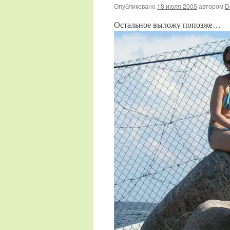
Опубликовано
18 июля 2005
автором
D
Остальное выложу попозже…