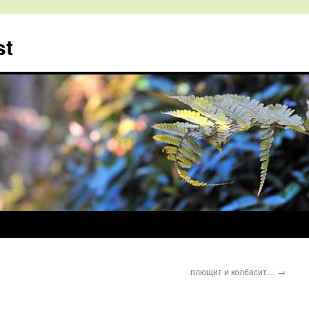
st
плющит и колбасит…
→