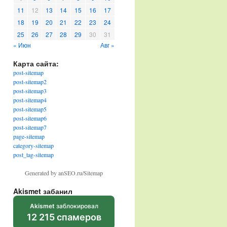
11
12
13
14
15
16
17
18
19
20
21
22
23
24
25
26
27
28
29
30
31
« Июн
Авг »
Карта сайта:
post-sitemap
post-sitemap2
post-sitemap3
post-sitemap4
post-sitemap5
post-sitemap6
post-sitemap7
page-sitemap
category-sitemap
post_tag-sitemap
Generated by anSEO.ru/Sitemap
Akismet забанил
Akismet
заблокировал
12 215 спамеров