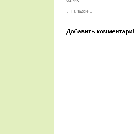
ссылку
.
←
На Ладоге…
Добавить комментари