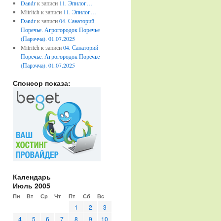
Dandr
к записи
11. Эпилог…
Mitritch
к записи
11. Эпилог…
Dandr
к записи
04. Санаторий
Поречье. Агрогородок Поречье
(Парэчча). 01.07.2025
Mitritch
к записи
04. Санаторий
Поречье. Агрогородок Поречье
(Парэчча). 01.07.2025
Спонсор показа:
Календарь
Июль 2005
Пн
Вт
Ср
Чт
Пт
Сб
Вс
1
2
3
4
5
6
7
8
9
10