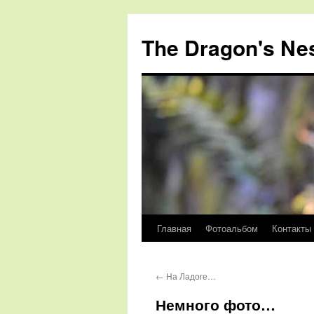
The Dragon's Ne
Главная
Фотоальбом
Контакты
Перейти
к
←
На Ладоге…
содержимому
Немного фото…