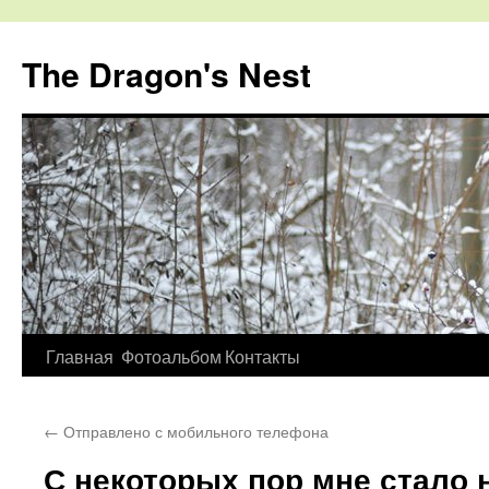
The Dragon's Nest
Перейти
Главная
Фотоальбом
Контакты
к
←
Отправлено с мобильного телефона
содержимому
С некоторых пор мне стало