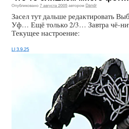
Опубликовано
7 августа 2005
автором
Dandr
Засел тут дальше редактировать В
Уф… Ещё только 2/3… Завтра чё-ни
Текущее настроение:
LI 3.9.25