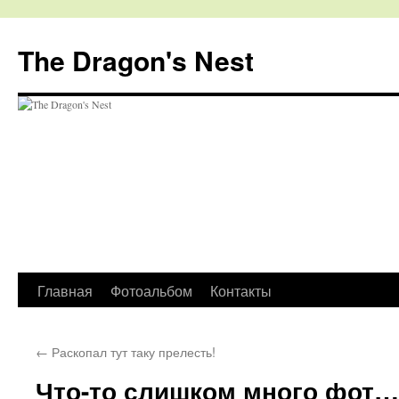
The Dragon's Nest
Перейти
Главная
Фотоальбом
Контакты
к
←
Раскопал тут таку прелесть!
содержимому
Что-то слишком много фот…