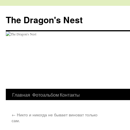
The Dragon's Nest
Перейти
Главная
Фотоальбом
Контакты
к
←
Никто и никогда не бывает виноват только
содержимому
сам.