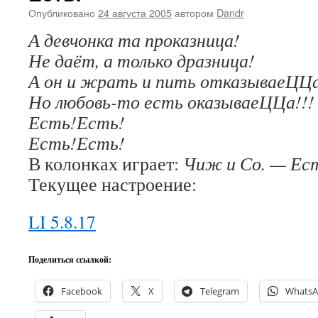
Опубликовано
24 августа 2005
автором
Dandr
А девчонка та проказница!
Не даёт, а только дразница!
А он и жрать и пить отказываеЦ
Но любовь-то есть оказываеЦЦа!!!
Есть!Есть!
Есть!Есть!
В колонках играет:
Чиж и Со. — Ес
Текущее настроение:
LI 5.8.17
Поделиться ссылкой:
Facebook
X
Telegram
Whats