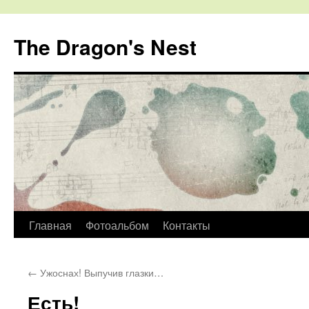
The Dragon's Nest
Перейти
Главная
Фотоальбом
Контакты
к
←
Ужоснах! Выпучив глазки…
содержимому
Есть!