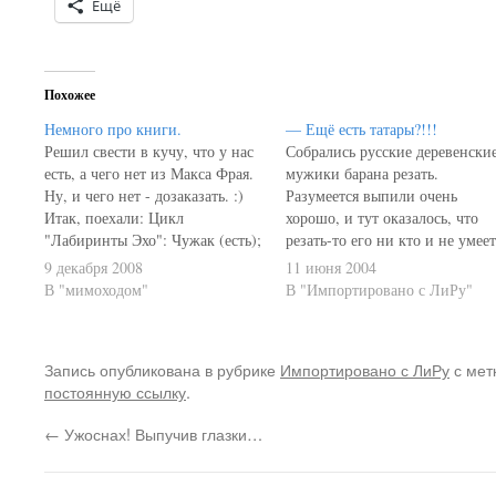
Ещё
Похожее
Немного про книги.
— Ещё есть татары?!!!
Решил свести в кучу, что у нас
Собрались русские деревенски
есть, а чего нет из Макса Фрая.
мужики барана резать.
Ну, и чего нет - дозаказать. :)
Разумеется выпили очень
Итак, поехали: Цикл
хорошо, и тут оказалось, что
"Лабиринты Эхо": Чужак (есть);
резать-то его ни кто и не умеет
Волонтеры вечности (есть);
Послали самого глупого: - Ты
9 декабря 2008
11 июня 2004
Простые волшебные вещи
сходи в мечеть, позови
В "мимоходом"
В "Импортировано с ЛиРу"
(есть); Темная сторона (есть);
татарина, чтоб зарезал. Тот
Наваждения (есть); Власть
заходит в мечеть, там молебен,
несбывшегося (есть);
и говорит: - Татары есть?!
Запись опубликована в рубрике
Импортировано с ЛиРу
с мет
Болтливый мертвец; Лабиринт
Татары, говорю, есть?!!! Самы
постоянную ссылку
.
Менина; Цикл "Хроники
крайний отвечает:…
Эхо"…
←
Ужоснах! Выпучив глазки…