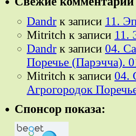
Свежие комментарии
Dandr
к записи
11. Э
Mitritch
к записи
11.
Dandr
к записи
04. С
Поречье (Парэчча). 0
Mitritch
к записи
04.
Агрогородок Поречье
Спонсор показа: