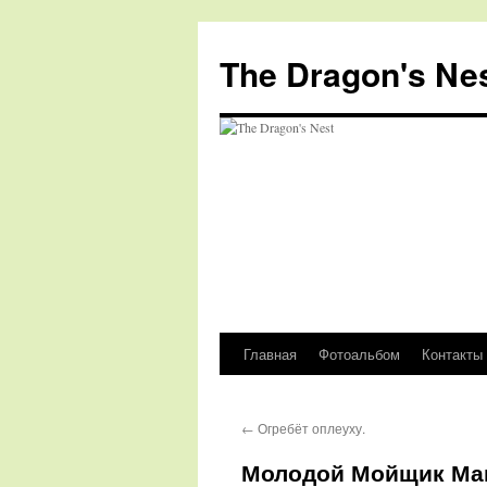
The Dragon's Ne
Главная
Фотоальбом
Контакты
Перейти
к
←
Огребёт оплеуху.
содержимому
Молодой Мойщик Ма