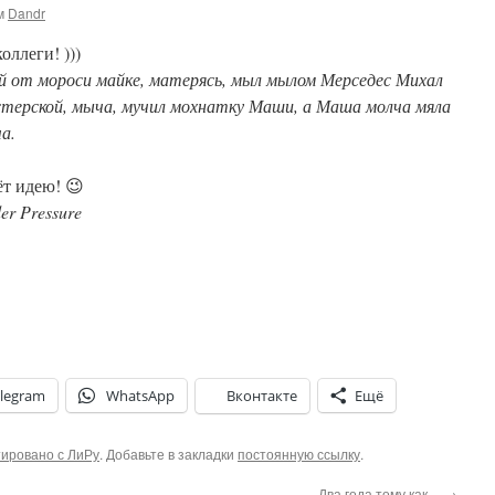
м
Dandr
оллеги! )))
 от мороси майке, матерясь, мыл мылом Мерседес Михал
терской, мыча, мучил мохнатку Маши, а Маша молча мяла
а.
ёт идею! 😉
r Pressure
legram
WhatsApp
Вконтакте
Ещё
ировано с ЛиРу
. Добавьте в закладки
постоянную ссылку
.
Два года тому как…
→