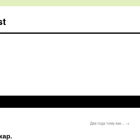
st
Два года тому как…
→
кар.