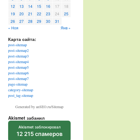
12
13
14
15
16
17
18
19
20
21
22
23
24
25
26
27
28
29
30
31
« Ноя
Янв »
Карта сайта:
post-sitemap
post-sitemap2
post-sitemap3
post-sitemap4
post-sitemap5
post-sitemap6
post-sitemap7
page-sitemap
category-sitemap
post_tag-sitemap
Generated by anSEO.ru/Sitemap
Akismet забанил
Akismet
заблокировал
12 215 спамеров