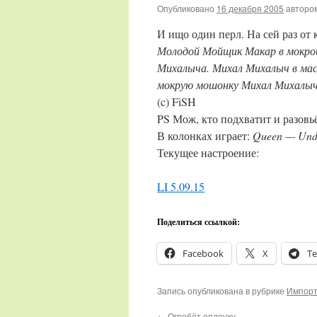
Опубликовано
16 декабря 2005
авторо
И ищо один перл. На сей раз от к
Молодой Мойщик Макар в мокрой
Михалыча. Михал Михалыч в мас
мокрую мошонку Михал Михалыч
(c) FiSH
PS Мож, кто подхватит и разовь
В колонках играет:
Queen — Unde
Текущее настроение:
LI 5.09.15
Поделиться ссылкой:
Facebook
X
Te
Запись опубликована в рубрике
Импорт
←
Огребёт оплеуху.