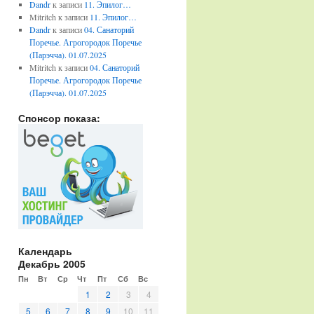
Dandr
к записи
11. Эпилог…
Mitritch
к записи
11. Эпилог…
Dandr
к записи
04. Санаторий
Поречье. Агрогородок Поречье
(Парэчча). 01.07.2025
Mitritch
к записи
04. Санаторий
Поречье. Агрогородок Поречье
(Парэчча). 01.07.2025
Спонсор показа:
Календарь
Декабрь 2005
Пн
Вт
Ср
Чт
Пт
Сб
Вс
1
2
3
4
5
6
7
8
9
10
11