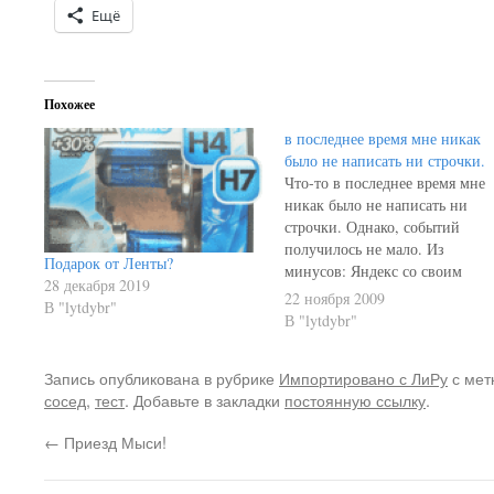
Ещё
Похожее
в последнее время мне никак
было не написать ни строчки.
Что-то в последнее время мне
никак было не написать ни
строчки. Однако, событий
получилось не мало. Из
Подарок от Ленты?
минусов: Яндекс со своим
28 декабря 2019
"гранатомётом" выкинул из
22 ноября 2009
В "lytdybr"
индекса более шести тысяч
В "lytdybr"
страниц. Переписка с
"платонами" пока ни к чему н
Запись опубликована в рубрике
Импортировано с ЛиРу
с мет
привела: молчат; На работе
сосед
,
тест
. Добавьте в закладки
постоянную ссылку
.
спалили мою четырёхгиговую
флэшку; Из плюсов: Приобрёл
←
Приезд Мыси!
мотокуртку. По…