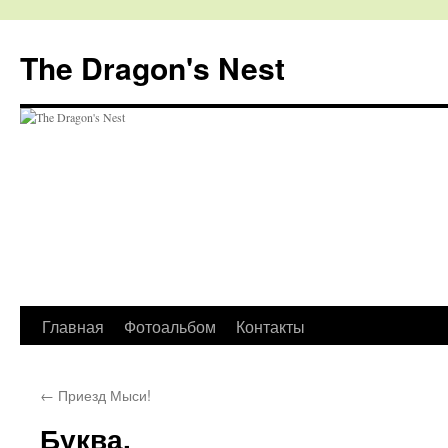
The Dragon's Nest
Перейти
Главная
Фотоальбом
Контакты
к
←
Приезд Мыси!
содержимому
Буква.