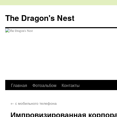
The Dragon's Nest
Перейти
Главная
Фотоальбом
Контакты
к
←
с мобильного телефона
содержимому
Импровизированная корпора