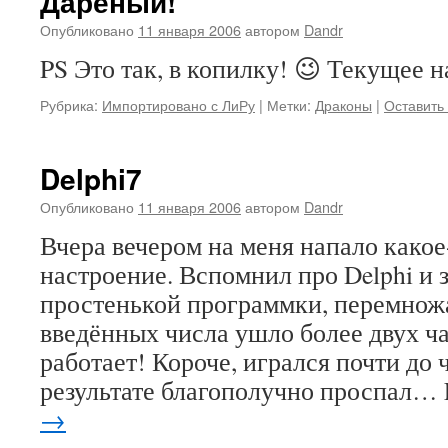
Дарёный!
Опубликовано
11 января 2006
автором
Dandr
PS Это так, в копилку! 😉 Текущее н
Рубрика:
Импортировано с ЛиРу
|
Метки:
Драконы
|
Оставить
Delphi7
Опубликовано
11 января 2006
автором
Dandr
Вчера вечером на меня напало какое
настроение. Вспомнил про Delphi и 
простенькой программки, перемно
введённых числа ушло более двух ча
работает! Короче, игрался почти до 
результате благополучно проспал…
→