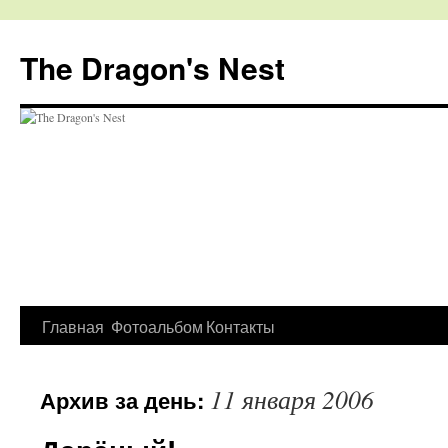
The Dragon's Nest
Перейти
Главная
Фотоальбом
Контакты
к
11 января 2006
Архив за день:
содержимому