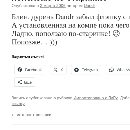
Опубликовано
2 марта 2006
автором
Dandr
Блин, дурень Dandr забыл флэшку с
А установленная на компе пока чег
Ладно, поползаю по-старинке! 😉
Попозже… )))
Поделиться ссылкой:
Facebook
X
Telegram
Whats
Ещё
Запись опубликована в рубрике
Импортировано с ЛиРу
. Доба
ссылку
.
←
интернет-реверси