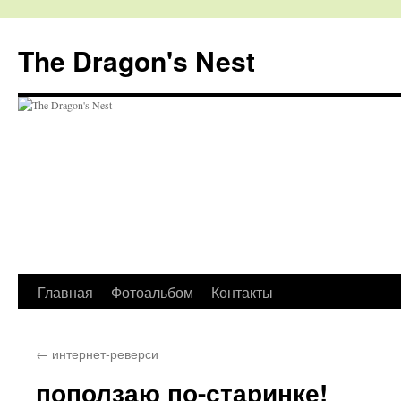
The Dragon's Nest
Перейти
Главная
Фотоальбом
Контакты
к
←
интернет-реверси
содержимому
поползаю по-старинке!