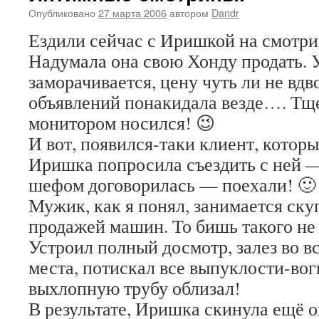
Опубликовано
27 марта 2006
автором
Dandr
Ездили сейчас с Иришкой на смот
Надумала она свою Хонду продать. 
заморачивается, цену чуть ли не вдв
объявлений понакидала везде…. Тще
монитором носился! 😉
И вот, появился-таки клиент, кото
Иришка попросила съездить с ней —
шефом договорилась — поехали! 🙂
Мужик, как я понял, занимается ск
продажей машин. То бишь такого не
Устроил полный досмотр, залез во 
места, потискал все выпуклости-вог
выхлопную трубу облизал!
В результате, Иришка скинула ещё о