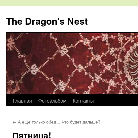
The Dragon's Nest
Перейти
Главная
Фотоальбом
Контакты
к
←
А ещё только обед… Что будет дальше?
содержимому
Пятница!