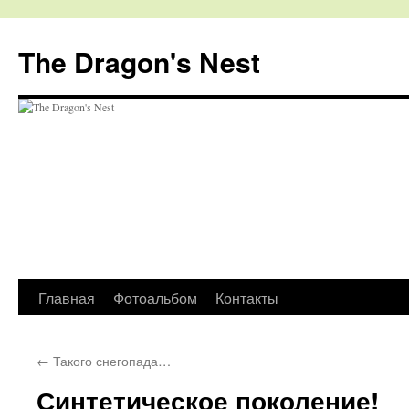
The Dragon's Nest
Перейти
Главная
Фотоальбом
Контакты
к
←
Такого снегопада…
содержимому
Синтетическое поколение!