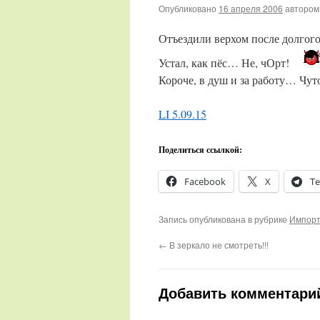
Опубликовано
16 апреля 2006
автором
Отъездили верхом после долго
Устал, как пёс… Не, чОрт!
Короче, в душ и за работу… Чу
LI 5.09.15
Поделиться ссылкой:
Facebook
X
Te
Запись опубликована в рубрике
Импорт
←
В зеркало не смотреть!!!
Добавить комментари