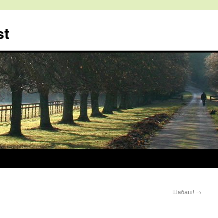
st
Шабаш!
→