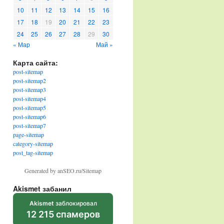
10
11
12
13
14
15
16
17
18
19
20
21
22
23
24
25
26
27
28
29
30
« Мар
Май »
Карта сайта:
post-sitemap
post-sitemap2
post-sitemap3
post-sitemap4
post-sitemap5
post-sitemap6
post-sitemap7
page-sitemap
category-sitemap
post_tag-sitemap
Generated by anSEO.ru/Sitemap
Akismet забанил
Akismet
заблокировал
12 215 спамеров