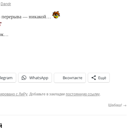
Dandr
го перерыва — никакой…
ток…
legram
WhatsApp
Вконтакте
Ещё
ировано с ЛиРу
. Добавьте в закладки
постоянную ссылку
.
Шабаш!
→
й