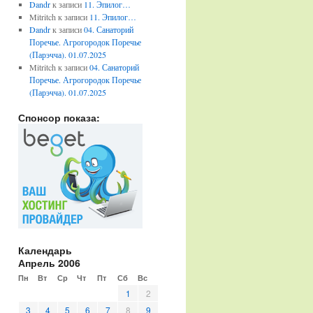
Dandr
к записи
11. Эпилог…
Mitritch
к записи
11. Эпилог…
Dandr
к записи
04. Санаторий
Поречье. Агрогородок Поречье
(Парэчча). 01.07.2025
Mitritch
к записи
04. Санаторий
Поречье. Агрогородок Поречье
(Парэчча). 01.07.2025
Спонсор показа:
Календарь
Апрель 2006
Пн
Вт
Ср
Чт
Пт
Сб
Вс
1
2
3
4
5
6
7
8
9