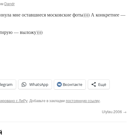
ом
Dandr
инула мне оставшиеся московские фоты)))) А конкретнее —
ктирую — выложу))))
legram
WhatsApp
Вконтакте
Ещё
ировано с ЛиРу
. Добавьте в закладки
постоянную ссылку
.
Ulytau.2006
→
й