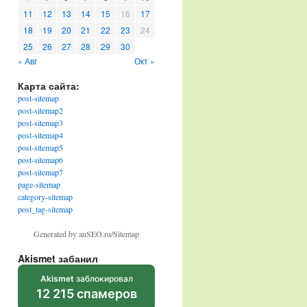
11
12
13
14
15
16
17
18
19
20
21
22
23
24
25
26
27
28
29
30
« Авг
Окт »
Карта сайта:
post-sitemap
post-sitemap2
post-sitemap3
post-sitemap4
post-sitemap5
post-sitemap6
post-sitemap7
page-sitemap
category-sitemap
post_tag-sitemap
Generated by anSEO.ru/Sitemap
Akismet забанил
Akismet
заблокировал
12 215 спамеров