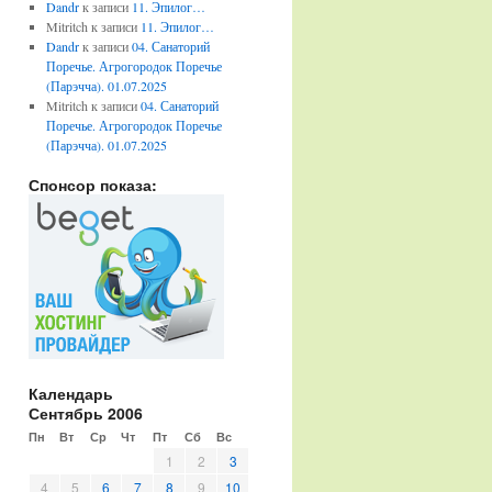
Dandr
к записи
11. Эпилог…
Mitritch
к записи
11. Эпилог…
Dandr
к записи
04. Санаторий
Поречье. Агрогородок Поречье
(Парэчча). 01.07.2025
Mitritch
к записи
04. Санаторий
Поречье. Агрогородок Поречье
(Парэчча). 01.07.2025
Спонсор показа:
Календарь
Сентябрь 2006
Пн
Вт
Ср
Чт
Пт
Сб
Вс
1
2
3
4
5
6
7
8
9
10