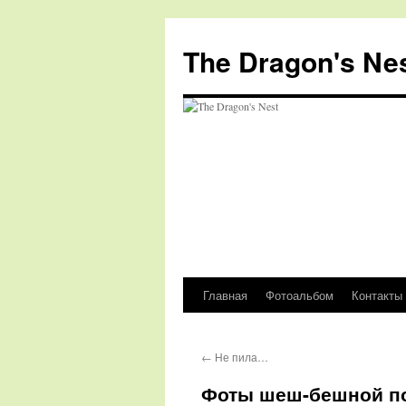
The Dragon's Ne
Главная
Фотоальбом
Контакты
Перейти
к
←
Не пила…
содержимому
Фоты шеш-бешной п