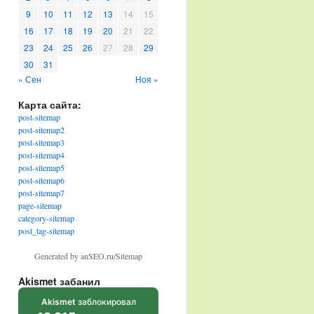
9
10
11
12
13
14
15
16
17
18
19
20
21
22
23
24
25
26
27
28
29
30
31
« Сен
Ноя »
Карта сайта:
post-sitemap
post-sitemap2
post-sitemap3
post-sitemap4
post-sitemap5
post-sitemap6
post-sitemap7
page-sitemap
category-sitemap
post_tag-sitemap
Generated by anSEO.ru/Sitemap
Akismet забанил
Akismet
заблокировал