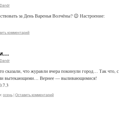
Dandr
ствовать за День Варенья Волчёны? 😉 Настроение:
вить комментарий
ии…
Dandr
то сказали, что журавли вчера покинули город… Так что, с
семи вытекающими… Вернее — выливающимися!
.7.3
и:
осень
|
Оставить комментарий