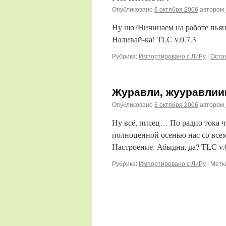
Опубликовано
6 октября 2006
автором
Ну шо?Ничинаем на работе пьян
Наливай-ка! TLС v.0.7.3
Рубрика:
Импортировано с ЛиРу
|
Оста
Журавли, жууравли
Опубликовано
6 октября 2006
автором
Ну всё, писец… По радио тока ч
полноценной осенью нас со в
Настроение: Абыдна, да? TLС v.0
Рубрика:
Импортировано с ЛиРу
|
Метк