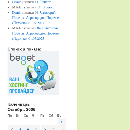
Dandr
к записи
11. Эпилог…
Mitritch
к записи
11. Эпилог…
Dandr
к записи
04. Санаторий
Поречье. Агрогородок Поречье
(Парэчча). 01.07.2025
Mitritch
к записи
04. Санаторий
Поречье. Агрогородок Поречье
(Парэчча). 01.07.2025
Спонсор показа:
Календарь
Октябрь 2006
Пн
Вт
Ср
Чт
Пт
Сб
Вс
1
2
3
4
5
6
7
8