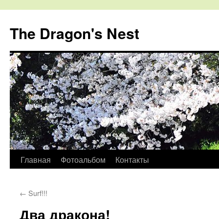
The Dragon's Nest
Перейти
Главная
Фотоальбом
Контакты
к
←
Surf!!!
содержимому
Два дракона!