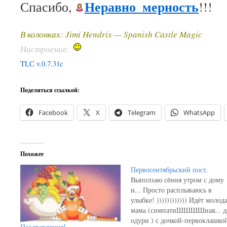
Неравно_мерность
Спасибо,
!!!
В колонках: Jimi Hendrix — Spanish Castle Magic
Настроение:
TLС v.0.7.31c
Поделиться ссылкой:
Facebook
X
Telegram
WhatsApp
Похожее
Первосентябрьский пост.
Выползаю сёння утром с дому
и... Просто расплываюсь в
улыбке! )))))))))))) Идёт молод
мама (симпатиШШШШная... д
одури ) с дочкой-первоклашко
Поздравления!