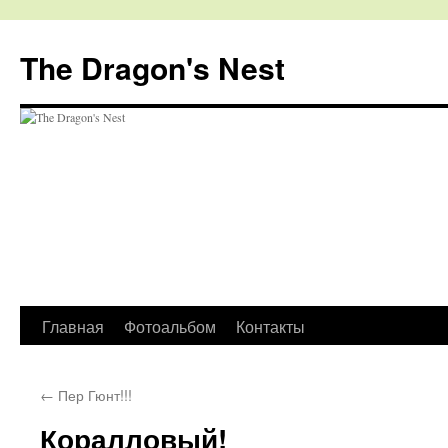
The Dragon's Nest
Перейти
Главная
Фотоальбом
Контакты
к
←
Пер Гюнт!!!
содержимому
Коралловый!