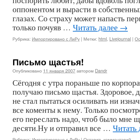
поспорить любит, дабы вдоволь пог
оппонентом и вырасти в собственн
глазах. Со страху может напасть пе
только почуяв …
Читать далее
→
Рубрика:
Импортировано с ЛиРу
|
Метки:
html
,
Livejournal
|
Ос
Письмо щастья!
Опубликовано
11 января 2007
автором
Dandr
Сёгодня с утра пораньше по корпор
получаю письмо щастья. Здоровое
не стал пытаться осиливать ни изна
все коменты к нему. Только посмотр
его переслать надо, чтоб было мне 
десяти.Ну и отправил все …
Читать
Рубрика:
Импортировано с ЛиРу
|
Оставить комментарий