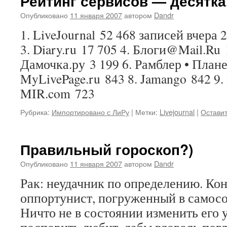
Рейтинг сервисов — десятка
Опубликовано
11 января 2007
автором
Dandr
1. LiveJournal 52 468 записей вчера 2
3. Diary.ru 17 705 4. Блоги@Mail.Ru 
Дамочка.ру 3 199 6. Рамблер • Плане
MyLivePage.ru 843 8. Jamango 842 9.
MIR.com 723
Рубрика:
Импортировано с ЛиРу
|
Метки:
Livejournal
|
Остави
Правильный гороскоп?)
Опубликовано
11 января 2007
автором
Dandr
Рак: неудачник по определению. Кон
оппортунист, погруженный в самосо
Ничто не в состоянии изменить его 