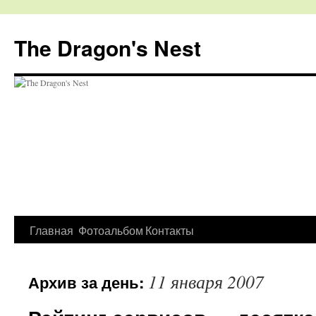
The Dragon's Nest
Перейти
Главная
Фотоальбом
Контакты
к
11 января 2007
Архив за день:
содержимому