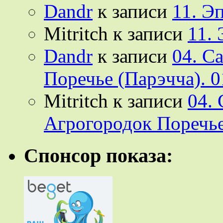
Dandr
к записи
11. Э
Mitritch
к записи
11.
Dandr
к записи
04. С
Поречье (Парэчча). 0
Mitritch
к записи
04.
Агрогородок Поречье
Спонсор показа: