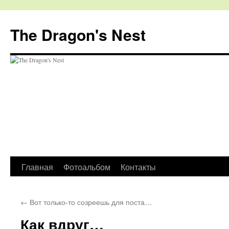
The Dragon's Nest
Перейти
Главная
Фотоальбом
Контакты
к
←
Вот только-то созреешь для поста…
содержимому
Как вдруг…