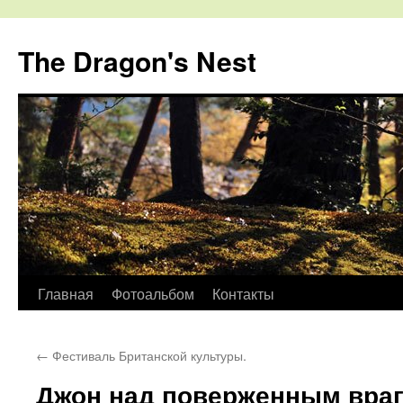
The Dragon's Nest
Перейти
Главная
Фотоальбом
Контакты
к
←
Фестиваль Британской культуры.
содержимому
Джон над поверженным враг